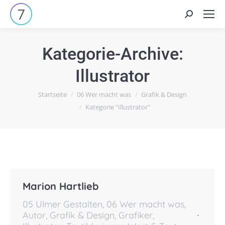
Suchen:
Kategorie-Archive:
Illustrator
Du bist hier:
Startseite
06 Wer macht was
Grafik & Design
Kategorie "Illustrator"
Marion Hartlieb
05 Ulmer Gestalten
,
06 Wer macht was
,
Autor
,
Grafik & Design
,
Grafiker
,