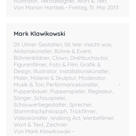
Illustrator
,
Textildesigner
,
Wort & Text
Von
Marion Hartlieb
Freitag, 31. Mai 2013
Mark Klawikowski
05 Ulmer Gestalten
,
06 Wer macht was
,
Aktionskünstler
,
Bühne & Event
,
Bühnenbildner
,
Clown
,
Drehbuchautor
,
Figurenfilmer
,
Foto & Film
,
Grafik &
Design
,
Illustrator
,
Installationskünstler
,
Maler
,
Malerei & Skulptur
,
Moderator
,
Musik & Ton
,
Performancekünstler
,
Puppenbauer
,
Puppenspieler
,
Regisseur
,
Sänger
,
Schauspieler
,
Schauwerbegestalter
,
Sprecher
,
Stammtischphilosoph
,
Trickfilmer
,
Videokünstler
,
Walking Act
,
Werbefilmer
,
Wort & Text
,
Zeichner
Von
Mark Klawikowski