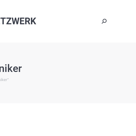
ETZWERK
Suchen:
ETZWERK
Suchen:
niker
iker"